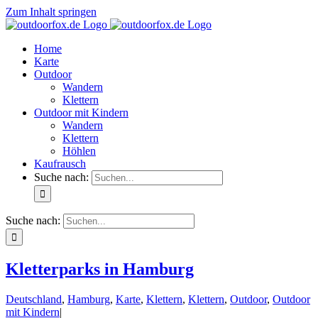
Zum Inhalt springen
Home
Karte
Outdoor
Wandern
Klettern
Outdoor mit Kindern
Wandern
Klettern
Höhlen
Kaufrausch
Suche nach:
Suche nach:
Kletterparks in Hamburg
Deutschland
,
Hamburg
,
Karte
,
Klettern
,
Klettern
,
Outdoor
,
Outdoor
mit Kindern
|