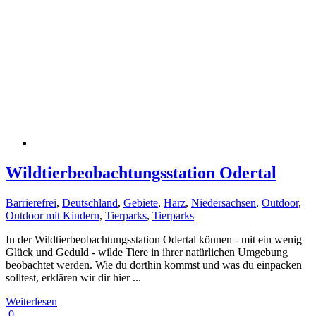
Wildtierbeobachtungsstation Odertal
Barrierefrei
,
Deutschland
,
Gebiete
,
Harz
,
Niedersachsen
,
Outdoor
,
Outdoor mit Kindern
,
Tierparks
,
Tierparks
|
In der Wildtierbeobachtungsstation Odertal können - mit ein wenig
Glück und Geduld - wilde Tiere in ihrer natürlichen Umgebung
beobachtet werden. Wie du dorthin kommst und was du einpacken
solltest, erklären wir dir hier ...
Weiterlesen
0