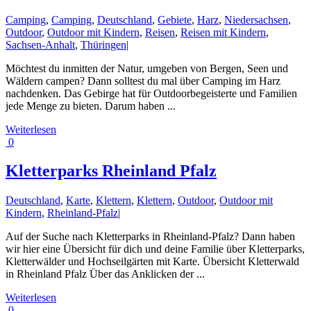
Camping
,
Camping
,
Deutschland
,
Gebiete
,
Harz
,
Niedersachsen
,
Outdoor
,
Outdoor mit Kindern
,
Reisen
,
Reisen mit Kindern
,
Sachsen-Anhalt
,
Thüringen
|
Möchtest du inmitten der Natur, umgeben von Bergen, Seen und
Wäldern campen? Dann solltest du mal über Camping im Harz
nachdenken. Das Gebirge hat für Outdoorbegeisterte und Familien
jede Menge zu bieten. Darum haben ...
Weiterlesen
0
Kletterparks Rheinland Pfalz
Deutschland
,
Karte
,
Klettern
,
Klettern
,
Outdoor
,
Outdoor mit
Kindern
,
Rheinland-Pfalz
|
Auf der Suche nach Kletterparks in Rheinland-Pfalz? Dann haben
wir hier eine Übersicht für dich und deine Familie über Kletterparks,
Kletterwälder und Hochseilgärten mit Karte. Übersicht Kletterwald
in Rheinland Pfalz Über das Anklicken der ...
Weiterlesen
0