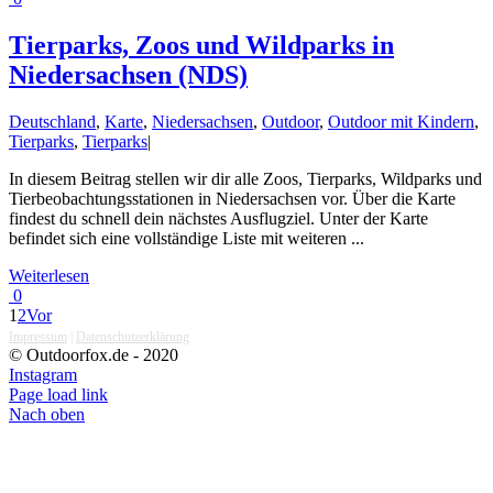
Tierparks, Zoos und Wildparks in
Niedersachsen (NDS)
Deutschland
,
Karte
,
Niedersachsen
,
Outdoor
,
Outdoor mit Kindern
,
Tierparks
,
Tierparks
|
In diesem Beitrag stellen wir dir alle Zoos, Tierparks, Wildparks und
Tierbeobachtungsstationen in Niedersachsen vor. Über die Karte
findest du schnell dein nächstes Ausflugziel. Unter der Karte
befindet sich eine vollständige Liste mit weiteren ...
Weiterlesen
0
1
2
Vor
Impressum
|
Datenschutzerklärung
© Outdoorfox.de - 2020
Instagram
Page load link
Nach oben