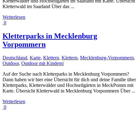
Kletterwälder und Hochseilgärten im Saarland mit Karte. Übersicht
Kletterwald im Saarland Über das ...
Weiterlesen
0
Kletterparks in Mecklenburg
Vorpommern
Deutschland
,
Karte
,
Klettern
,
Klettern
,
Mecklenburg-Vorpommern
,
Outdoor
,
Outdoor mit Kindern
|
Auf der Suche nach Kletterparks in Mecklenburg Vorpommern?
Dann haben wir hier eine Übersicht für dich und deine Familie über
Kletterparks, Kletterwälder und Hochseilgärten in MeckPomm mit
Karte. Übersicht Kletterwald in Mecklenburg Vorpommern Über ...
Weiterlesen
0