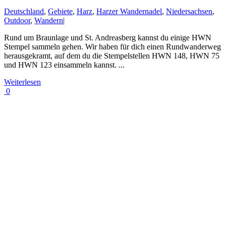
Deutschland
,
Gebiete
,
Harz
,
Harzer Wandernadel
,
Niedersachsen
,
Outdoor
,
Wandern
|
Rund um Braunlage und St. Andreasberg kannst du einige HWN
Stempel sammeln gehen. Wir haben für dich einen Rundwanderweg
herausgekramt, auf dem du die Stempelstellen HWN 148, HWN 75
und HWN 123 einsammeln kannst. ...
Weiterlesen
0