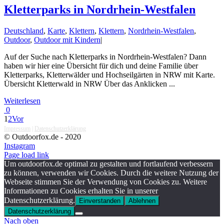
Kletterparks in Nordrhein-Westfalen
Deutschland
,
Karte
,
Klettern
,
Klettern
,
Nordrhein-Westfalen
,
Outdoor
,
Outdoor mit Kindern
|
Auf der Suche nach Kletterparks in Nordrhein-Westfalen? Dann
haben wir hier eine Übersicht für dich und deine Familie über
Kletterparks, Kletterwälder und Hochseilgärten in NRW mit Karte.
Übersicht Kletterwald in NRW Über das Anklicken ...
Weiterlesen
0
1
2
Vor
Impressum
|
Datenschutzerklärung
© Outdoorfox.de - 2020
Instagram
Page load link
Um outdoorfox.de optimal zu gestalten und fortlaufend verbessern
zu können, verwenden wir Cookies. Durch die weitere Nutzung der
Webseite stimmen Sie der Verwendung von Cookies zu. Weitere
Informationen zu Cookies erhalten Sie in unserer
Datenschutzerklärung.
Einverstanden
Ablehnen
Datenschutzerklärung
Nach oben