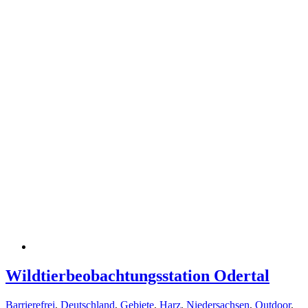
Wildtierbeobachtungsstation Odertal
Barrierefrei
,
Deutschland
,
Gebiete
,
Harz
,
Niedersachsen
,
Outdoor
,