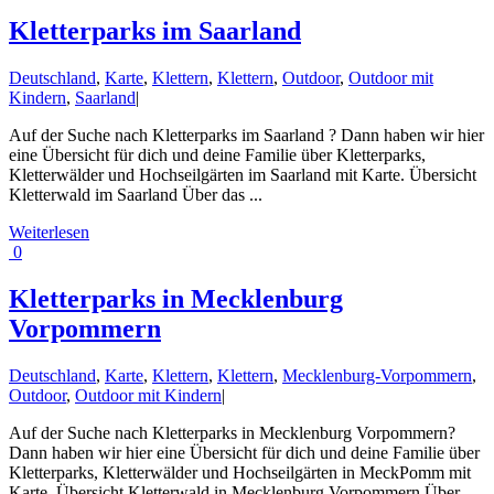
Kletterparks im Saarland
Deutschland
,
Karte
,
Klettern
,
Klettern
,
Outdoor
,
Outdoor mit
Kindern
,
Saarland
|
Auf der Suche nach Kletterparks im Saarland ? Dann haben wir hier
eine Übersicht für dich und deine Familie über Kletterparks,
Kletterwälder und Hochseilgärten im Saarland mit Karte. Übersicht
Kletterwald im Saarland Über das ...
Weiterlesen
0
Kletterparks in Mecklenburg
Vorpommern
Deutschland
,
Karte
,
Klettern
,
Klettern
,
Mecklenburg-Vorpommern
,
Outdoor
,
Outdoor mit Kindern
|
Auf der Suche nach Kletterparks in Mecklenburg Vorpommern?
Dann haben wir hier eine Übersicht für dich und deine Familie über
Kletterparks, Kletterwälder und Hochseilgärten in MeckPomm mit
Karte. Übersicht Kletterwald in Mecklenburg Vorpommern Über ...