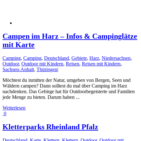
Campen im Harz – Infos & Campinglätze
mit Karte
Camping
,
Camping
,
Deutschland
,
Gebiete
,
Harz
,
Niedersachsen
,
Outdoor
,
Outdoor mit Kindern
,
Reisen
,
Reisen mit Kindern
,
Sachsen-Anhalt
,
Thüringen
|
Möchtest du inmitten der Natur, umgeben von Bergen, Seen und
Wäldern campen? Dann solltest du mal über Camping im Harz
nachdenken. Das Gebirge hat für Outdoorbegeisterte und Familien
jede Menge zu bieten. Darum haben ...
Weiterlesen
0
Kletterparks Rheinland Pfalz
Deutschland
,
Karte
,
Klettern
,
Klettern
,
Outdoor
,
Outdoor mit