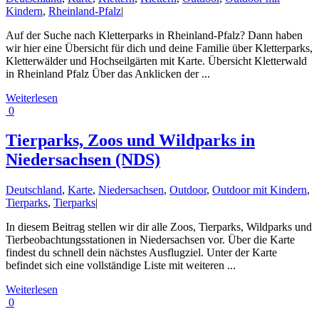
Kindern
,
Rheinland-Pfalz
|
Auf der Suche nach Kletterparks in Rheinland-Pfalz? Dann haben
wir hier eine Übersicht für dich und deine Familie über Kletterparks,
Kletterwälder und Hochseilgärten mit Karte. Übersicht Kletterwald
in Rheinland Pfalz Über das Anklicken der ...
Weiterlesen
0
Tierparks, Zoos und Wildparks in
Niedersachsen (NDS)
Deutschland
,
Karte
,
Niedersachsen
,
Outdoor
,
Outdoor mit Kindern
,
Tierparks
,
Tierparks
|
In diesem Beitrag stellen wir dir alle Zoos, Tierparks, Wildparks und
Tierbeobachtungsstationen in Niedersachsen vor. Über die Karte
findest du schnell dein nächstes Ausflugziel. Unter der Karte
befindet sich eine vollständige Liste mit weiteren ...
Weiterlesen
0