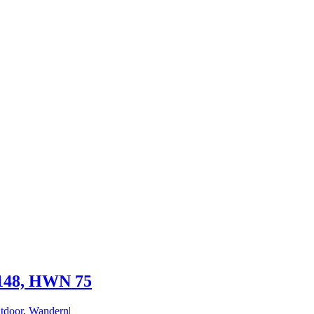
148, HWN 75
tdoor
,
Wandern
|