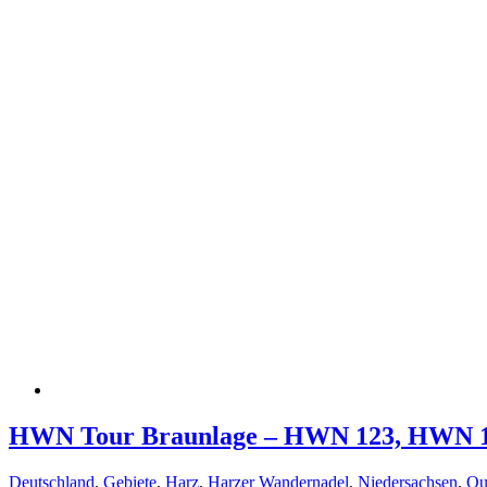
HWN Tour Braunlage – HWN 123, HWN 
Deutschland
,
Gebiete
,
Harz
,
Harzer Wandernadel
,
Niedersachsen
,
Ou