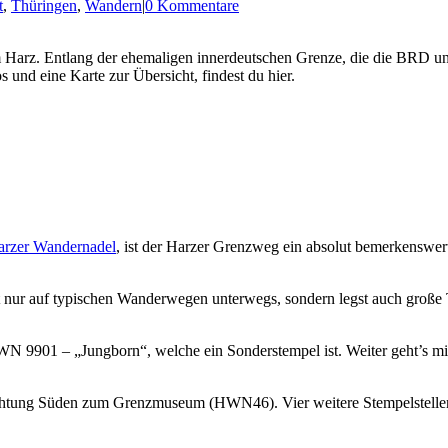
t
,
Thüringen
,
Wandern
|
0 Kommentare
 Harz. Entlang der ehemaligen innerdeutschen Grenze, die die BRD u
und eine Karte zur Übersicht, findest du hier.
arzer Wandernadel
, ist der Harzer Grenzweg ein absolut bemerkenswe
 nur auf typischen Wanderwegen unterwegs, sondern legst auch große 
WN 9901 – „Jungborn“, welche ein Sonderstempel ist. Weiter geht’s 
tung Süden zum Grenzmuseum (HWN46). Vier weitere Stempelstellen e