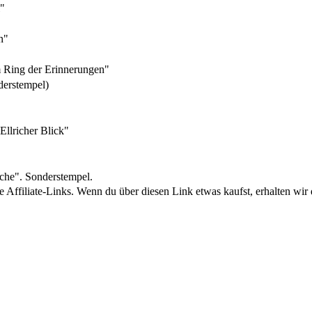
l"
n"
 Ring der Erinnerungen"
derstempel)
llricher Blick"
che". Sonderstempel.
 Affiliate-Links. Wenn du über diesen Link etwas kaufst, erhalten wir d