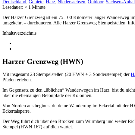
Deutschland
,
Gebiete
,
Harz
,
Niedersachsen
,
Outdoor
,
Sachsen-Anhal
Lesedauer:
< 1
Minute
Der Harzer Grenzweg ist ein 75-100 Kilometer langer Wanderweg im
umgekehrt – durchqueren. Alle Harzer Grenzweg Stempelstellen, Infos 
Inhaltsverzeichnis
Harzer Grenzweg (HWN)
Mit insgesamt 23 Stempelstellen (20 HWN + 3 Sonderstempel) der
H
Pfaden erleben.
Im Gegensatz zu den „üblichen“ Wanderwegen im Harz, bist du nicht
über die ehemaligen Betonpfade der Kolonnen.
Von Norden aus beginnst du deine Wanderung im Eckertal mit der H
Eckertalsperre.
Der Weg führt dich über den Brocken zum Wurmberg und weiter Rich
Stempel (HWN 167) auf dich wartet.