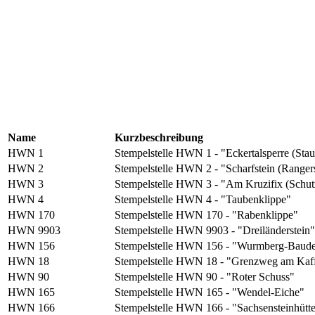
Name
Kurzbeschreibung
HWN 1
Stempelstelle HWN 1 - "Eckertalsperre (Sta
HWN 2
Stempelstelle HWN 2 - "Scharfstein (Rangers
HWN 3
Stempelstelle HWN 3 - "Am Kruzifix (Schut
HWN 4
Stempelstelle HWN 4 - "Taubenklippe"
HWN 170
Stempelstelle HWN 170 - "Rabenklippe"
HWN 9903
Stempelstelle HWN 9903 - "Dreiländerstein"
HWN 156
Stempelstelle HWN 156 - "Wurmberg-Baud
HWN 18
Stempelstelle HWN 18 - "Grenzweg am Kaff
HWN 90
Stempelstelle HWN 90 - "Roter Schuss"
HWN 165
Stempelstelle HWN 165 - "Wendel-Eiche"
HWN 166
Stempelstelle HWN 166 - "Sachsensteinhütt