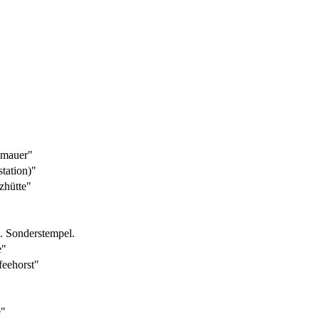
umauer"
tation)"
zhütte"
. Sonderstempel.
e"
eehorst"
e"