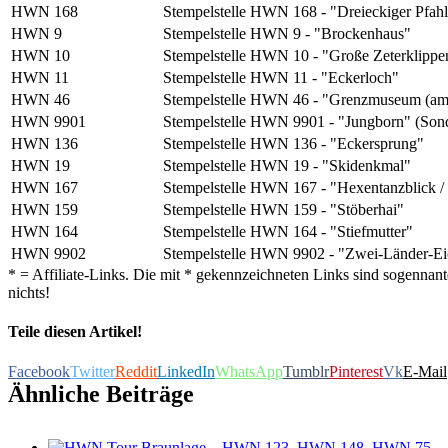
HWN 168
Stempelstelle HWN 168 - "Dreieckiger Pfah
HWN 9
Stempelstelle HWN 9 - "Brockenhaus"
HWN 10
Stempelstelle HWN 10 - "Große Zeterklippe
HWN 11
Stempelstelle HWN 11 - "Eckerloch"
HWN 46
Stempelstelle HWN 46 - "Grenzmuseum (am
HWN 9901
Stempelstelle HWN 9901 - "Jungborn" (Son
HWN 136
Stempelstelle HWN 136 - "Eckersprung"
HWN 19
Stempelstelle HWN 19 - "Skidenkmal"
HWN 167
Stempelstelle HWN 167 - "Hexentanzblick / E
HWN 159
Stempelstelle HWN 159 - "Stöberhai"
HWN 164
Stempelstelle HWN 164 - "Stiefmutter"
HWN 9902
Stempelstelle HWN 9902 - "Zwei-Länder-Ei
* = Affiliate-Links. Die mit * gekennzeichneten Links sind sogennante
nichts!
Teile diesen Artikel!
Facebook
Twitter
Reddit
LinkedIn
WhatsApp
Tumblr
Pinterest
Vk
E-Mail
Ähnliche Beiträge