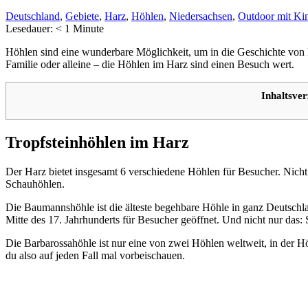
Deutschland
,
Gebiete
,
Harz
,
Höhlen
,
Niedersachsen
,
Outdoor mit Ki
Lesedauer:
< 1
Minute
Höhlen sind eine wunderbare Möglichkeit, um in die Geschichte von 
Familie oder alleine – die Höhlen im Harz sind einen Besuch wert.
Inhaltsver
Tropfsteinhöhlen im Harz
Der Harz bietet insgesamt 6 verschiedene Höhlen für Besucher. Nicht
Schauhöhlen.
Die Baumannshöhle ist die älteste begehbare Höhle in ganz Deutschla
Mitte des 17. Jahrhunderts für Besucher geöffnet. Und nicht nur das
Die Barbarossahöhle ist nur eine von zwei Höhlen weltweit, in der H
du also auf jeden Fall mal vorbeischauen.