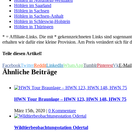
Höhlen in Nordrhein-Westfalen
Höhlen im Saarland
Höhlen in Sachsen
Höhlen in Sachsen-Anhalt
Höhlen in Schleswig-Holstein
Höhlen in Thüringen
* = Affiliate-Links. Die mit * gekennzeichneten Links sind sogennant
erhalten wir dafür eine kleine Provision. Am Preis verändert sich für d
Teile diesen Artikel!
Facebook
Twitter
Reddit
LinkedIn
WhatsApp
Tumblr
Pinterest
Vk
E-Mail
Ähnliche Beiträge
HWN Tour Braunlage – HWN 123, HWN 148, HWN 75
März 15th, 2020
|
0 Kommentare
Wildtierbeobachtungsstation Odertal