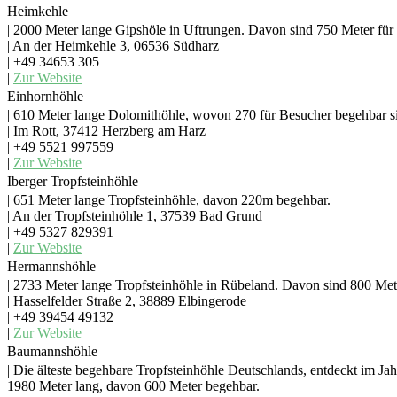
Heimkehle
| 2000 Meter lange Gipshöle in Uftrungen. Davon sind 750 Meter für
| An der Heimkehle 3, 06536 Südharz
| +49 34653 305
|
Zur Website
Einhornhöhle
| 610 Meter lange Dolomithöhle, wovon 270 für Besucher begehbar si
| Im Rott, 37412 Herzberg am Harz
| +49 5521 997559
|
Zur Website
Iberger Tropfsteinhöhle
| 651 Meter lange Tropfsteinhöhle, davon 220m begehbar.
| An der Tropfsteinhöhle 1, 37539 Bad Grund
| +49 5327 829391
|
Zur Website
Hermannshöhle
| 2733 Meter lange Tropfsteinhöhle in Rübeland. Davon sind 800 Met
| Hasselfelder Straße 2, 38889 Elbingerode
| +49 39454 49132
|
Zur Website
Baumannshöhle
| Die älteste begehbare Tropfsteinhöhle Deutschlands, entdeckt im Ja
1980 Meter lang, davon 600 Meter begehbar.