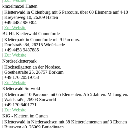
|
Zur Website
kraxelmaxel Hatten
| Kletterwald in Oldenburg mit 6 Parcours, über 60 Elemente auf 4-1
| Kreyenweg 10, 26209 Hatten
| +49 4482 980304
|
Zur Website
BUHL Kletterwald Conneforde
| Kletterpark in Conneforde mit 9 Parcours.
| Dorfstraße 8d, 26215 Wiefelstede
| +49 4458 9487885
|
Zur Website
Nordseekletterpark
| Hochseilgarten an der Nordsee.
| Goethestraße 25, 26757 Borkum
| +49 176 20519753
|
Zur Website
Kletterwald Surwold
| Klettern auf 10 Parcours mit 65 Elementen. Ab 5 Jahren. Mit angren
| Waldstraße, 26903 Surworld
| +49 170 6401771
|
Zur Website
KiG - Klettern im Garten
| Kletterwald in Niedersachsen mit 38 Kletterelementen auf 3 Ebenen 
| Burgweg 40, 26969 Butjadingen