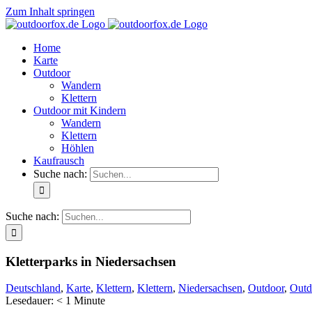
Zum Inhalt springen
Home
Karte
Outdoor
Wandern
Klettern
Outdoor mit Kindern
Wandern
Klettern
Höhlen
Kaufrausch
Suche nach:
Suche nach:
Kletterparks in Niedersachsen
Deutschland
,
Karte
,
Klettern
,
Klettern
,
Niedersachsen
,
Outdoor
,
Outd
Lesedauer:
< 1
Minute