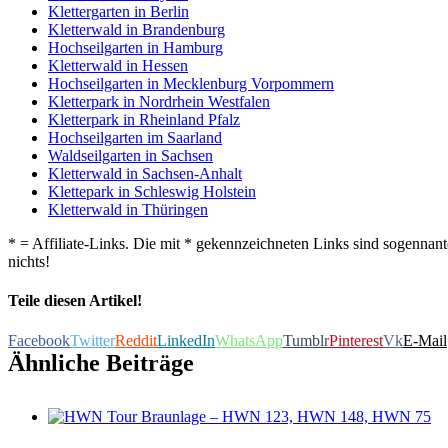
Klettergarten in Berlin
Kletterwald in Brandenburg
Hochseilgarten in Hamburg
Kletterwald in Hessen
Hochseilgarten in Mecklenburg Vorpommern
Kletterpark in Nordrhein Westfalen
Kletterpark in Rheinland Pfalz
Hochseilgarten im Saarland
Waldseilgarten in Sachsen
Kletterwald in Sachsen-Anhalt
Klettepark in Schleswig Holstein
Kletterwald in Thüringen
* = Affiliate-Links. Die mit * gekennzeichneten Links sind sogennante
nichts!
Teile diesen Artikel!
Facebook
Twitter
Reddit
LinkedIn
WhatsApp
Tumblr
Pinterest
Vk
E-Mail
Ähnliche Beiträge